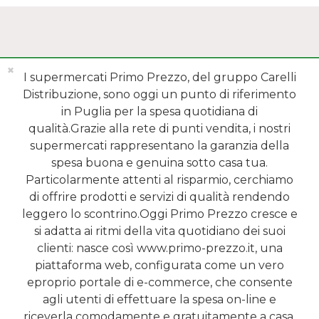
✖
I supermercati Primo Prezzo, del gruppo Carelli
Distribuzione, sono oggi un punto di riferimento
in Puglia per la spesa quotidiana di
qualità.Grazie alla rete di punti vendita, i nostri
MENÙ
supermercati rappresentano la garanzia della
spesa buona e genuina sotto casa tua.
REPARTI
Particolarmente attenti al risparmio, cerchiamo
di offrire prodotti e servizi di qualità rendendo
SHOP ONLINE
leggero lo scontrino.Oggi Primo Prezzo cresce e
si adatta ai ritmi della vita quotidiano dei suoi
SERVIZI
clienti: nasce così www.primo-prezzo.it, una
piattaforma web, configurata come un vero
NEWSLETTER
eproprio portale di e-commerce, che consente
agli utenti di effettuare la spesa on-line e
2015 - 2026 Carelli s.r.l | Sede legale: Via Tenente Speranza, 10 - 70032
riceverla comodamente e gratuitamente a casa.
Bitonto (IT) | Telefono: 080.2147860 | P.IVA 04161600723 | REA BA-