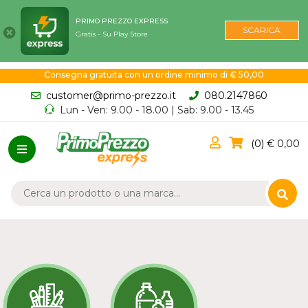
PRIMO PREZZO EXPRESS
SCARICA
Gratis - Su Play Store
Consegna gratuita con un ordine minimo di € 50,00
customer@primo-prezzo.it
080.2147860
Lun - Ven: 9.00 - 18.00 | Sab: 9.00 - 13.45
0
0,00