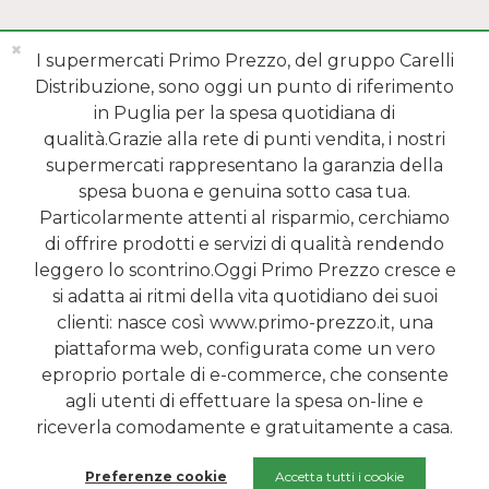
✖
I supermercati Primo Prezzo, del gruppo Carelli
Distribuzione, sono oggi un punto di riferimento
in Puglia per la spesa quotidiana di
qualità.Grazie alla rete di punti vendita, i nostri
MENÙ
supermercati rappresentano la garanzia della
spesa buona e genuina sotto casa tua.
REPARTI
Particolarmente attenti al risparmio, cerchiamo
di offrire prodotti e servizi di qualità rendendo
SHOP ONLINE
leggero lo scontrino.Oggi Primo Prezzo cresce e
si adatta ai ritmi della vita quotidiano dei suoi
SERVIZI
clienti: nasce così www.primo-prezzo.it, una
piattaforma web, configurata come un vero
NEWSLETTER
eproprio portale di e-commerce, che consente
agli utenti di effettuare la spesa on-line e
2015 - 2026 Carelli s.r.l | Sede legale: Via Tenente Speranza, 10 - 70032
riceverla comodamente e gratuitamente a casa.
Bitonto (IT) | Telefono: 080.2147860 | P.IVA 04161600723 | REA BA-
297385
Preferenze cookie
Accetta tutti i cookie
Credits:
I-Factory s.r.l.