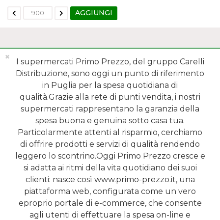
AGGIUNGI
✖
I supermercati Primo Prezzo, del gruppo Carelli
Distribuzione, sono oggi un punto di riferimento
in Puglia per la spesa quotidiana di
qualità.Grazie alla rete di punti vendita, i nostri
MENÙ
supermercati rappresentano la garanzia della
spesa buona e genuina sotto casa tua.
REPARTI
Particolarmente attenti al risparmio, cerchiamo
di offrire prodotti e servizi di qualità rendendo
SHOP ONLINE
leggero lo scontrino.Oggi Primo Prezzo cresce e
si adatta ai ritmi della vita quotidiano dei suoi
SERVIZI
clienti: nasce così www.primo-prezzo.it, una
piattaforma web, configurata come un vero
NEWSLETTER
eproprio portale di e-commerce, che consente
agli utenti di effettuare la spesa on-line e
2015 - 2026 Carelli s.r.l | Sede legale: Via Tenente Speranza, 10 - 70032