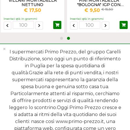
VILLANI MORTADELLA
FINI MORTADELLA
NETTUNO
"BOLOGNA" IGP CON
PISTACCHIO
15,50
€ 17,50
€ 9,50
Inserisci qtà in grammi
Inserisci qtà in grammi
✖
I supermercati Primo Prezzo, del gruppo Carelli
Distribuzione, sono oggi un punto di riferimento
in Puglia per la spesa quotidiana di
qualità.Grazie alla rete di punti vendita, i nostri
MENÙ
supermercati rappresentano la garanzia della
spesa buona e genuina sotto casa tua.
REPARTI
Particolarmente attenti al risparmio, cerchiamo
di offrire prodotti e servizi di qualità rendendo
SHOP ONLINE
leggero lo scontrino.Oggi Primo Prezzo cresce e
si adatta ai ritmi della vita quotidiano dei suoi
SERVIZI
clienti: nasce così www.primo-prezzo.it, una
piattaforma web, configurata come un vero