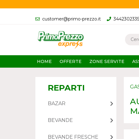
customer@primo-prezzo.it
344230233
HOME
OFFERTE
ZONE SERVITE
AS
REPARTI
GA
A
BAZAR
M
BEVANDE
BEVANDE FRESCHE