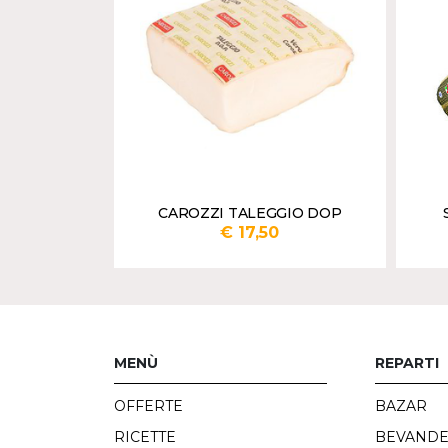
ACIOTTA
CAROZZI TALEGGIO DOP
SA
€ 17,50
Inserisci qtà in grammi
Inserisc
AGGIUNGI
AGGIUNGI
MENÙ
REPARTI
OFFERTE
BAZAR
RICETTE
BEVAND