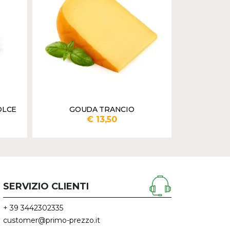
OLCE
GOUDA TRANCIO
BUONI S
CACIOTT
€ 13,50
Inserisci qtà in grammi
Inserisci qtà in g
UNGI
AGGIUNGI
SERVIZIO CLIENTI
+ 39 3442302335
customer@primo-prezzo.it