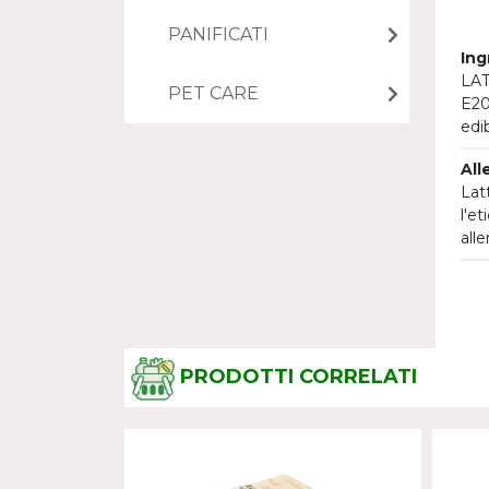
PANIFICATI
Ing
LATT
PET CARE
E20
edi
All
Lat
l'e
all
PRODOTTI CORRELATI