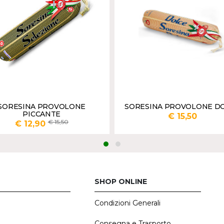
SORESINA PROVOLONE
SORESINA PROVOLONE D
PICCANTE
€ 15,50
15,50
€ 12,90
i qtà in grammi
Inserisci qtà in grammi
AGGIUNGI
AGGI
SHOP ONLINE
Condizioni Generali
E
Consegna e Trasporto