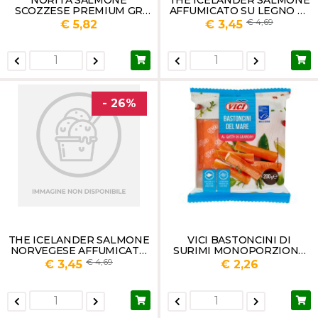
SCOZZESE PREMIUM GR
AFFUMICATO SU LEGNO DI
100
FAGGIO NORVEGESE GR
4,69
€ 5,82
€ 3,45
150
- 26%
THE ICELANDER SALMONE
VICI BASTONCINI DI
NORVEGESE AFFUMICATO
SURIMI MONOPORZIONE
GR 150
GR 200
4,69
€ 3,45
€ 2,26