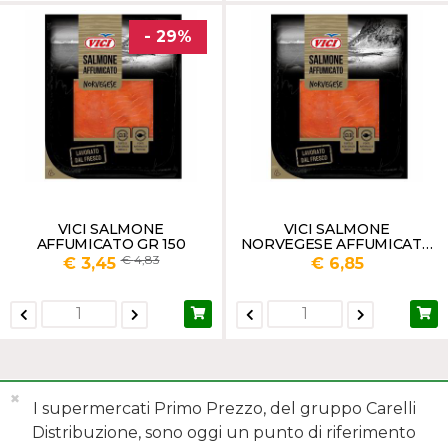
- 29%
VICI SALMONE
VICI SALMONE
AFFUMICATO GR 150
NORVEGESE AFFUMICATO
GR 200
4,83
€ 3,45
€ 6,85
✖
I supermercati Primo Prezzo, del gruppo Carelli
Distribuzione, sono oggi un punto di riferimento