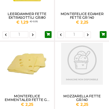
LEERDAMMER FETTE
MONTEFELICE EDAMER
EXTRASOTTILI GR.80
FETTE GR 140
1,95
€ 1,29
€ 2,25
MONTEFELICE
MOZZARELLA FETTE
EMMENTALER FETTE GR
GR.140
140
€ 2,25
€ 2,25