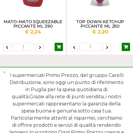
MATO-MATO SQUEEZABLE
TOP DOWN KETCHUP
PICCANTE ML 390
PICCANTE ML 250
€ 2,24
€ 2,20
✖
I supermercati Primo Prezzo, del gruppo Carelli
Distribuzione, sono oggi un punto di riferimento
in Puglia per la spesa quotidiana di
qualità.Grazie alla rete di punti vendita, i nostri
MENÙ
supermercati rappresentano la garanzia della
spesa buona e genuina sotto casa tua.
REPARTI
Particolarmente attenti al risparmio, cerchiamo
di offrire prodotti e servizi di qualità rendendo
SHOP ONLINE
leggero lo scontrino.Oggi Primo Prezzo cresce e