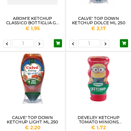
AROM'E KETCHUP
CALVE' TOP DOWN
CLASSICO BOTTIGLIA GR
KETCHUP DOLCE ML 250
540
€ 1,95
€ 2,17
CALVE' TOP DOWN
DEVELEY KETCHUP
KETCHUP LIGHT ML.250
TOMATO MINIONS
SQUEEZE ML 250
€ 2,20
€ 1,72