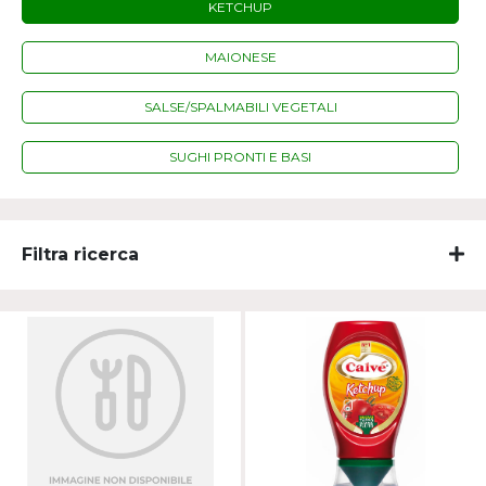
KETCHUP
MAIONESE
SALSE/SPALMABILI VEGETALI
SUGHI PRONTI E BASI
Filtra ricerca