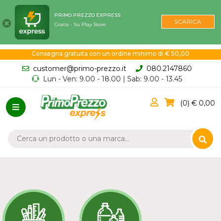
PRIMO PREZZO EXPRESS
SCARICA
Gratis - Su Play Store
Consegna gratuita con un ordine minimo di € 50,00
customer@primo-prezzo.it
080.2147860
Lun - Ven: 9.00 - 18.00 | Sab: 9.00 - 13.45
0
0,00