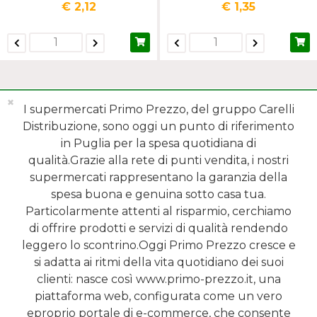
€ 2,12
€ 1,35
✖
I supermercati Primo Prezzo, del gruppo Carelli
Distribuzione, sono oggi un punto di riferimento
in Puglia per la spesa quotidiana di
qualità.Grazie alla rete di punti vendita, i nostri
MENÙ
supermercati rappresentano la garanzia della
spesa buona e genuina sotto casa tua.
REPARTI
Particolarmente attenti al risparmio, cerchiamo
di offrire prodotti e servizi di qualità rendendo
SHOP ONLINE
leggero lo scontrino.Oggi Primo Prezzo cresce e
si adatta ai ritmi della vita quotidiano dei suoi
SERVIZI
clienti: nasce così www.primo-prezzo.it, una
piattaforma web, configurata come un vero
NEWSLETTER
eproprio portale di e-commerce, che consente