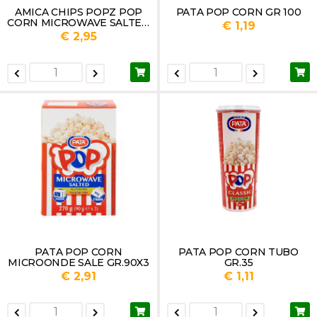
AMICA CHIPS POPZ POP
PATA POP CORN GR 100
CORN MICROWAVE SALTED
€ 1,19
GR.270
€ 2,95
PATA POP CORN
PATA POP CORN TUBO
MICROONDE SALE GR.90X3
GR.35
€ 2,91
€ 1,11