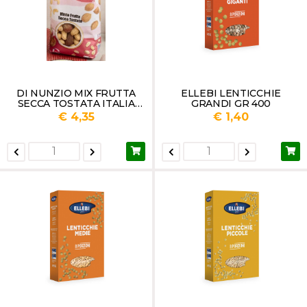
DI NUNZIO MIX FRUTTA
ELLEBI LENTICCHIE
SECCA TOSTATA ITALIA
GRANDI GR 400
GR.500
€ 4,35
€ 1,40