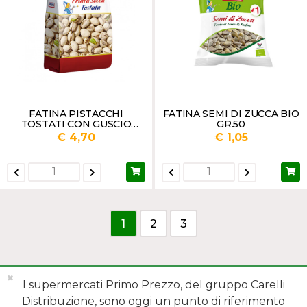
FATINA PISTACCHI
FATINA SEMI DI ZUCCA BIO
TOSTATI CON GUSCIO
GR.50
GR.200
€ 4,70
€ 1,05
1
2
3
✖
I supermercati Primo Prezzo, del gruppo Carelli
Distribuzione, sono oggi un punto di riferimento