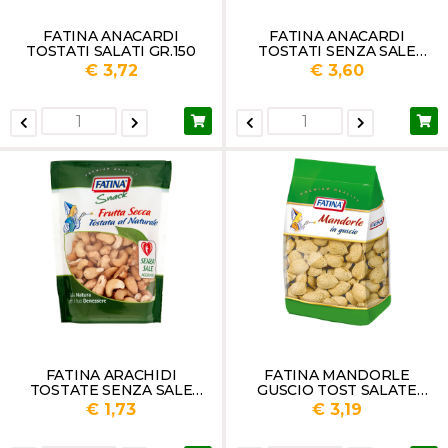
FATINA ANACARDI
FATINA ANACARDI
TOSTATI SALATI GR.150
TOSTATI SENZA SALE
GR.150
€ 3,72
€ 3,60
FATINA ARACHIDI
FATINA MANDORLE
TOSTATE SENZA SALE
GUSCIO TOST SALATE
GR.150
GR200
€ 1,73
€ 3,19