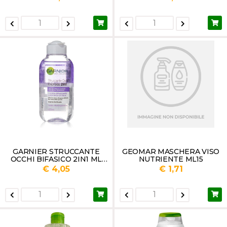
ML 200
GARNIER STRUCCANTE
GEOMAR MASCHERA VISO
OCCHI BIFASICO 2IN1 ML
NUTRIENTE ML15
125
€ 4,05
€ 1,71