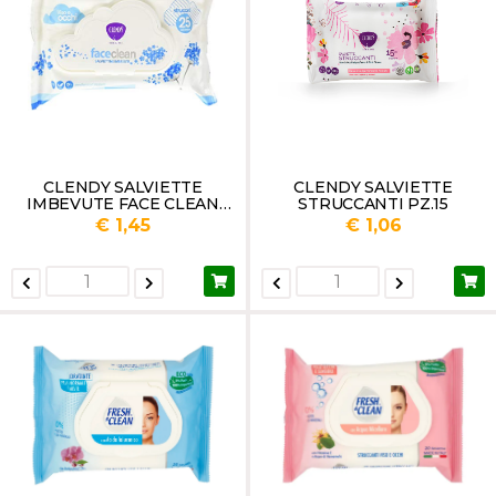
CLENDY SALVIETTE
CLENDY SALVIETTE
IMBEVUTE FACE CLEAN
STRUCCANTI PZ.15
30PZ
€ 1,45
€ 1,06