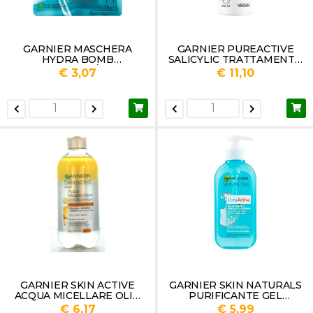
GARNIER MASCHERA
GARNIER PUREACTIVE
HYDRA BOMB
SALICYLIC TRATTAMENTO
MELOGRANO/ACIDO
ESFOGLIANTE ML.120
€ 3,07
€ 11,10
IALURONICO
GARNIER SKIN ACTIVE
GARNIER SKIN NATURALS
ACQUA MICELLARE OLIO
PURIFICANTE GEL
BIFASE ML.400
DETERGENTE DISPENSER
€ 6,17
€ 5,99