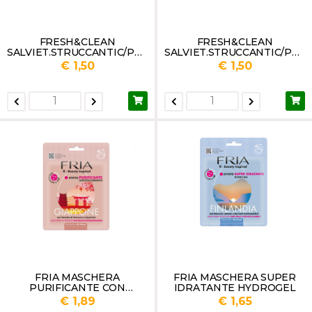
FRESH&CLEAN
FRESH&CLEAN
SALVIET.STRUCCANTIC/POP
SALVIET.STRUCCANTIC/POP
UP PELLI NORMALI PZ.20
UP PELLI SENSIBILI PZ.20
€ 1,50
€ 1,50
FRIA MASCHERA
FRIA MASCHERA SUPER
PURIFICANTE CON
IDRATANTE HYDROGEL
ESTRATTO
€ 1,89
€ 1,65
ZENZERO&LIQUIRIZIA