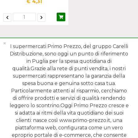
€ 4,31
✖
I supermercati Primo Prezzo, del gruppo Carelli
Distribuzione, sono oggi un punto di riferimento
in Puglia per la spesa quotidiana di
qualità.Grazie alla rete di punti vendita, i nostri
MENÙ
supermercati rappresentano la garanzia della
spesa buona e genuina sotto casa tua.
REPARTI
Particolarmente attenti al risparmio, cerchiamo
di offrire prodotti e servizi di qualità rendendo
SHOP ONLINE
leggero lo scontrino.Oggi Primo Prezzo cresce e
si adatta ai ritmi della vita quotidiano dei suoi
SERVIZI
clienti: nasce così www.primo-prezzo.it, una
piattaforma web, configurata come un vero
NEWSLETTER
eproprio portale di e-commerce, che consente