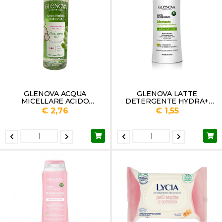
GLENOVA ACQUA
GLENOVA LATTE
MICELLARE ACIDO
DETERGENTE HYDRA+
IALURONICO E ALOE VERA
ML.200
€ 2,76
€ 1,55
ML. 400