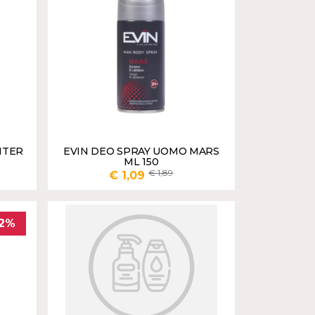
ITER
EVIN DEO SPRAY UOMO MARS
ML 150
1,89
€ 1,09
UNGI
AGGIUNGI
42%