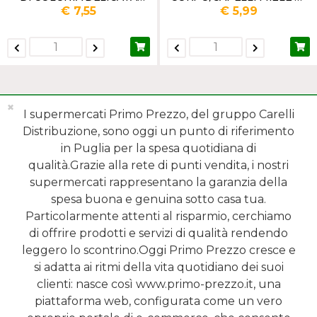
ML.100
AGRUMI ML.500
€ 7,55
€ 5,99
✖
I supermercati Primo Prezzo, del gruppo Carelli
Distribuzione, sono oggi un punto di riferimento
in Puglia per la spesa quotidiana di
qualità.Grazie alla rete di punti vendita, i nostri
MENÙ
supermercati rappresentano la garanzia della
spesa buona e genuina sotto casa tua.
REPARTI
Particolarmente attenti al risparmio, cerchiamo
di offrire prodotti e servizi di qualità rendendo
SHOP ONLINE
leggero lo scontrino.Oggi Primo Prezzo cresce e
si adatta ai ritmi della vita quotidiano dei suoi
SERVIZI
clienti: nasce così www.primo-prezzo.it, una
piattaforma web, configurata come un vero
NEWSLETTER