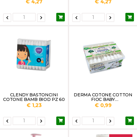
PROTEZIONE ML.500
ML.500
€ 4,27
€ 4,27
CLENDY BASTONCINI
DERMA COTONE COTTON
COTONE BAMB BIOD PZ 60
FIOC BABY
BIODEGRADABILI PZ 60
€ 1,23
€ 0,99