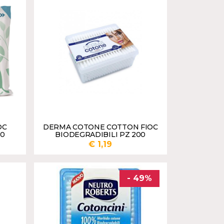
UNGI
AGGIUNGI
OC
DERMA COTONE COTTON FIOC
60
BIODEGRADIBILI PZ 200
€ 1,19
UNGI
AGGIUNGI
- 49%