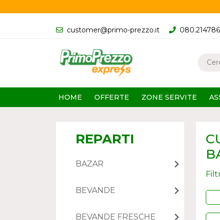
customer@primo-prezzo.it
080.21478
HOME
OFFERTE
ZONE SERVITE
AS
REPARTI
C
B
BAZAR
Fil
BEVANDE
BEVANDE FRESCHE