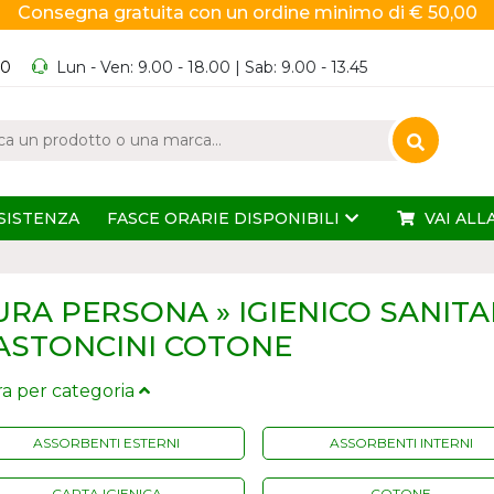
Consegna gratuita con un ordine minimo di € 50,00
60
Lun - Ven: 9.00 - 18.00 | Sab: 9.00 - 13.45
SISTENZA
FASCE ORARIE DISPONIBILI
VAI ALL
URA PERSONA » IGIENICO SANITAR
ASTONCINI COTONE
tra per categoria
ASSORBENTI ESTERNI
ASSORBENTI INTERNI
CARTA IGIENICA
COTONE