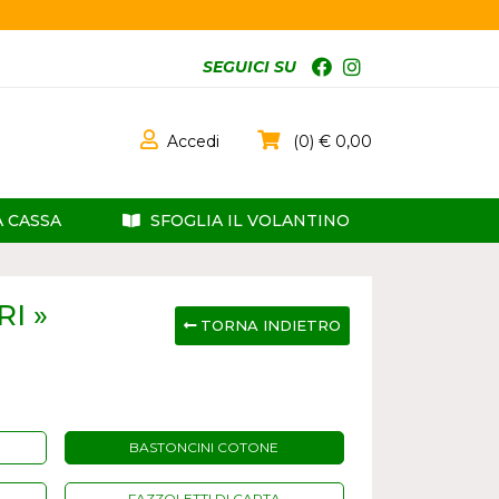
SEGUICI SU
Accedi
0
0,00
A CASSA
SFOGLIA IL VOLANTINO
I »
TORNA INDIETRO
BASTONCINI COTONE
FAZZOLETTI DI CARTA