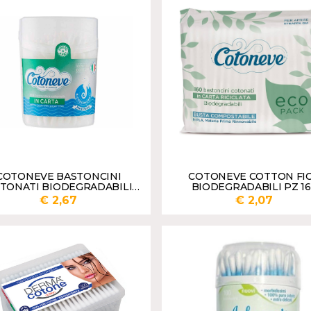
AGGIUNGI
AGGI
COTONEVE BASTONCINI
COTONEVE COTTON FI
TONATI BIODEGRADABILI
BIODEGRADABILI PZ 1
PZ.200
€ 2,67
€ 2,07
AGGIUNGI
AGGI