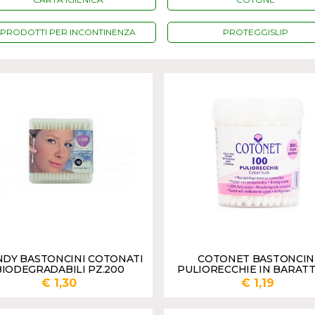
PRODOTTI PER INCONTINENZA
PROTEGGISLIP
NDY BASTONCINI COTONATI
COTONET BASTONCIN
BIODEGRADABILI PZ.200
PULIORECCHIE IN BARAT
PZ.100
€ 1,30
€ 1,19