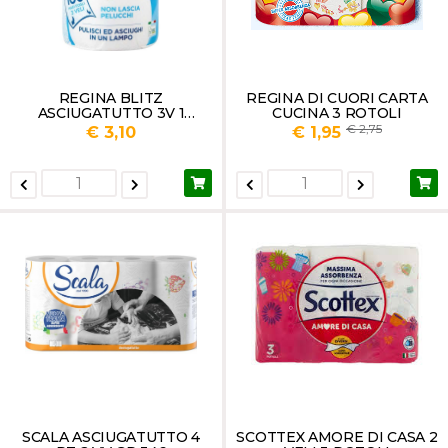
REGINA BLITZ
REGINA DI CUORI CARTA
ASCIUGATUTTO 3V 1
CUCINA 3 ROTOLI
ROTOLO
2,75
€ 3,10
€ 1,95
SCALA ASCIUGATUTTO 4
SCOTTEX AMORE DI CASA 2