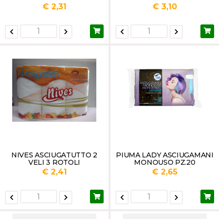
525
2VELI 2ROTOLI
€ 2,31
€ 3,10
NIVES ASCIUGATUTTO 2
PIUMA LADY ASCIUGAMANI
VELI 3 ROTOLI
MONOUSO PZ.20
€ 2,41
€ 2,65