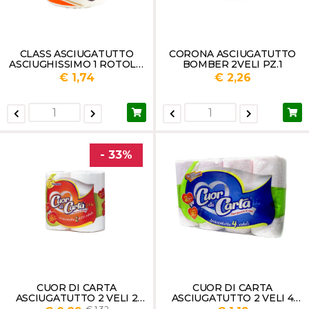
CLASS ASCIUGATUTTO
CORONA ASCIUGATUTTO
ASCIUGHISSIMO 1 ROTOLO
BOMBER 2VELI PZ.1
2 VELI GR 270
€ 1,74
€ 2,26
- 33%
CUOR DI CARTA
CUOR DI CARTA
ASCIUGATUTTO 2 VELI 2
ASCIUGATUTTO 2 VELI 4
ROTOLI
ROTOLI
1,32