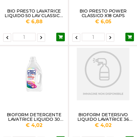
BIO PRESTO LAVATRICE
BIO PRESTO POWER
LIQUIDO 50 LAV CLASSICO
CLASSICO X18 CAPS
LT 2.25
€ 6,88
€ 6,05
BIOFORM DETERGENTE
BIOFORM DETERSIVO
LAVATRICE LIQUIDO 30
LIQUIDO LAVATRICE 36
LAVAGGI COLOR LT 1.625
LAVAGGI IGIENIZZANTE
€ 4,02
€ 4,02
SUPER BIANCO LT.1,625