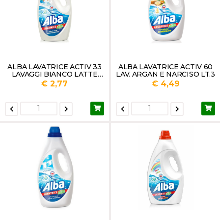
ALBA LAVATRICE ACTIV 33
ALBA LAVATRICE ACTIV 60
LAVAGGI BIANCO LATTE
LAV. ARGAN E NARCISO LT.3
LT.1,85
€ 2,77
€ 4,49