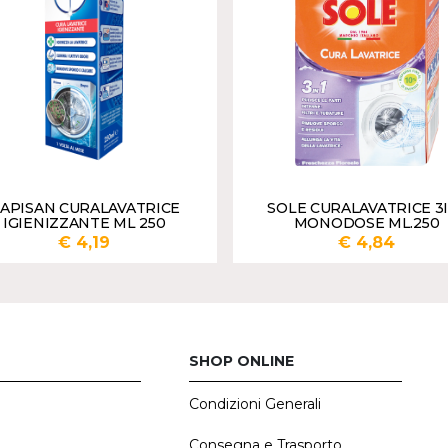
APISAN CURALAVATRICE
SOLE CURALAVATRICE 3
IGIENIZZANTE ML 250
MONODOSE ML.250
€ 4,19
€ 4,84
AGGIUNGI
AGGI
SHOP ONLINE
Condizioni Generali
E
Consegna e Trasporto