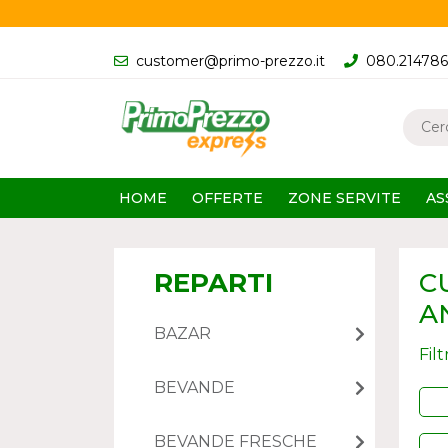
customer@primo-prezzo.it
080.21478
HOME
OFFERTE
ZONE SERVITE
AS
REPARTI
C
A
BAZAR
Fil
BEVANDE
BEVANDE FRESCHE