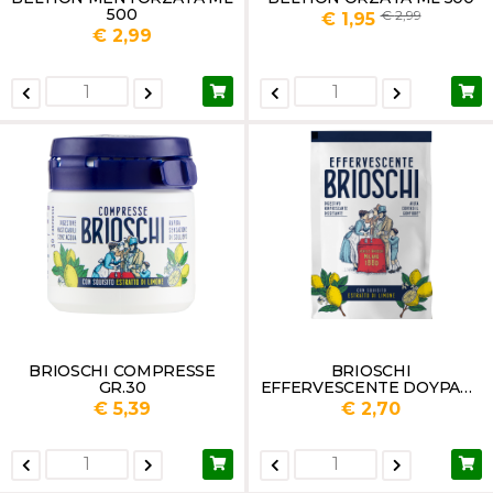
500
2,99
€ 1,95
€ 2,99
BRIOSCHI COMPRESSE
BRIOSCHI
GR.30
EFFERVESCENTE DOYPACK
GR.100
€ 5,39
€ 2,70