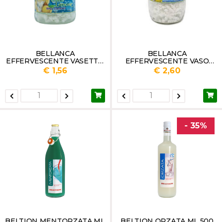
BELLANCA
BELLANCA
EFFERVESCENTE VASETTO
EFFERVESCENTE VASO
GR.100
VETRO GR 250
€ 1,56
€ 2,60
- 35%
BELTION MENTORZATA ML
BELTION ORZATA ML 500